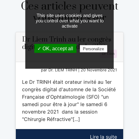
Ces articles peuvent
vous intéresser
This site uses cookies and gives
you control over what you want to
activate
Dr Liem Trinh au 1er congrès
digital d'automne de la SFO
✓ OK, accept all
Personalize
Dr Trinh
par Dr. LIEM TRINH | 20 Novembre 2021
Le Dr TRINH était orateur invité au 1er
congrès digital d'automne de la Société
Française d'Ophtalmologie (SFO) "un
samedi pour être à jour" le samedi 6
novembre 2021 dans la session
"Chirurgie Réfractive"[...]
Lire la suite